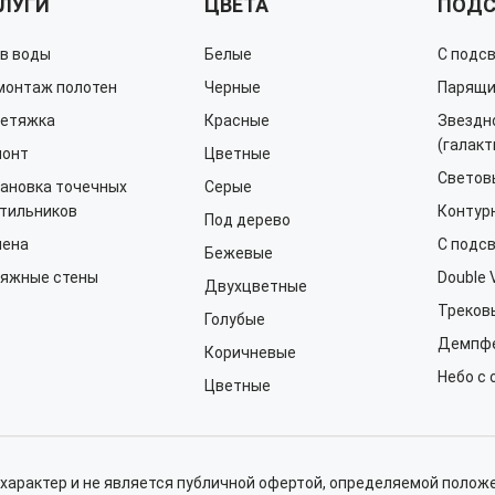
ЛУГИ
ЦВЕТА
ПОДС
в воды
Белые
С подс
онтаж полотен
Черные
Парящ
етяжка
Красные
Звездн
(галакт
монт
Цветные
Световы
ановка точечных
Серые
тильников
Контур
Под дерево
мена
С подс
Бежевые
яжные стены
Double 
Двухцветные
Треков
Голубые
Демпф
Коричневые
Небо с
Цветные
арактер и не является публичной офертой, определяемой положе