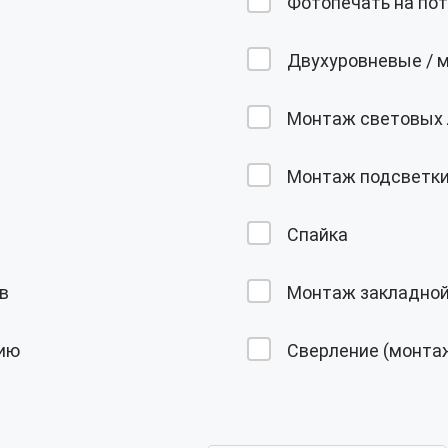
Фотопечать на по
Двухуровневые / 
Монтаж световых 
Монтаж подсветк
Спайка
в
Монтаж закладной
цию
Сверление (монтаж