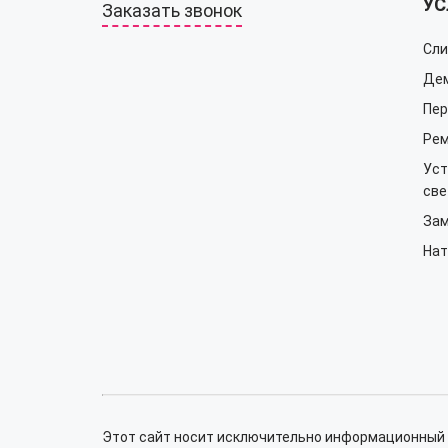
УС
Заказать звонок
Сли
Дем
Пер
Ре
Уст
све
За
Нат
Этот сайт носит исключительно информационный х