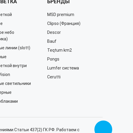
ВЕТКА
БРЕНДЫ
веткой
MSD premium
ие
Clipso (Франция)
ое небо
Descor
ика)
Bauf
е линии (slott)
Teqtum km2
ные
Pongs
веткой внутри
Lumfer система
Vision
Cerutti
ые светильники
ерные
 облаками
ниями Статьи 437(2) ГК РФ. Работаем с