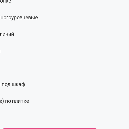
толке
многоуровневые
линий
и
 под шкаф
) по плитке