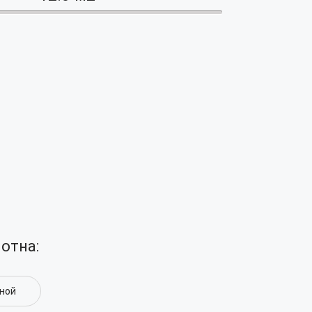
отна:
ной