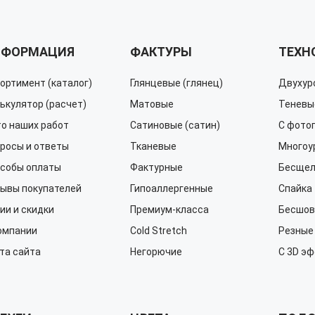
НФОРМАЦИЯ
ФАКТУРЫ
ТЕХН
ортимент (каталог)
Глянцевые (глянец)
Двухур
ькулятор (расчет)
Матовые
Теневы
о наших работ
Сатиновые (сатин)
С фото
росы и ответы
Тканевые
Многоу
собы оплаты
Фактурные
Бесщел
ывы покупателей
Гипоаллергенные
Спайка
ии и скидки
Премиум-класса
Бесшов
омпании
Cold Stretch
Резные 
та сайта
Негорючие
С 3D э