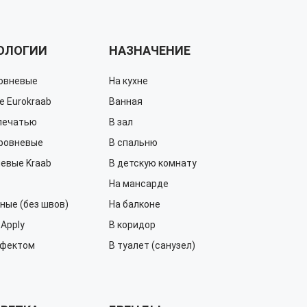
ОЛОГИИ
НАЗНАЧЕНИЕ
овневые
На кухне
е Еurokraab
Ванная
печатью
В зал
ровневые
В спальню
евые Kraab
В детскую комнату
На мансарде
ные (без швов)
На балконе
Apply
В коридор
ффектом
В туалет (санузел)