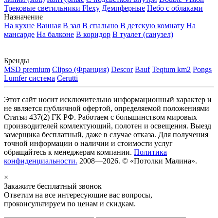
Трековые светильники Flexy
Демпферные
Небо с облаками
Назначение
На кухне
Ванная
В зал
В спальню
В детскую комнату
На
мансарде
На балконе
В коридор
В туалет (санузел)
Бренды
MSD premium
Clipso (Франция)
Descor
Bauf
Teqtum km2
Pongs
Lumfer система
Cerutti
Этот сайт носит исключительно информационный характер и
не является публичной офертой, определяемой положениями
Статьи 437(2) ГК РФ. Работаем с большинством мировых
производителей комлектующий, полотен и освещения. Выезд
замерщика бесплатный, даже в случае отказа. Для получения
точной информации о наличии и стоимости услуг
обращайтесь к менеджерам компании.
Политика
конфиденциальности.
2008—2026. © «Потолки Малина».
×
Закажите бесплатный звонок
Ответим на все интересующие вас вопросы,
проконсультируем по ценам и скидкам.