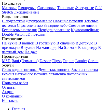
По фактуре
Матовые
Глянцевые
Сатиновые
Тканевые
Фактурные
Cold
Stretch
Эксклюзивные
Виды потолков
С подсветкой
Двухуровневые
Парящие потолки
Теневые
потолки
С фотопечатью
Звездное небо
Световые линии
Бесщелевые потолки
Перфорированные
Криволинейные
Double Vision
3D потолки
Помещение
На кухне
В ванной
В гостиную
В спальню
В детскую
В
прихожую
В туалет
На мансарде
На балконе
В квартиру
В
частный дом
На даче
Производители
MSD
Bauf (Германия)
Descor
Clipso
Teqtum
Lumfer
Cerutti
Услуги
Слив воды с потолка
Демонтаж полотен
Замена полотна
Ремонт натяжного потолка
Установка потолочных
светильников
Примеры работ
Отзывы
Акции
О компании
Контакты
Главная