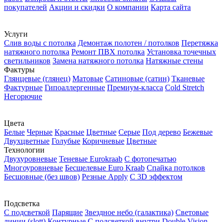
покупателей
Акции и скидки
О компании
Карта сайта
Услуги
Слив воды с потолка
Демонтаж полотен / потолков
Перетяжка
натяжного потолка
Ремонт ПВХ потолка
Установка точечных
светильников
Замена натяжного потолка
Натяжные стены
Фактуры
Глянцевые (глянец)
Матовые
Сатиновые (сатин)
Тканевые
Фактурные
Гипоаллергенные
Премиум-класса
Cold Stretch
Негорючие
Цвета
Белые
Черные
Красные
Цветные
Серые
Под дерево
Бежевые
Двухцветные
Голубые
Коричневые
Цветные
Технологии
Двухуровневые
Теневые Еurokraab
С фотопечатью
Многоуровневые
Бесщелевые Euro Kraab
Спайка потолков
Бесшовные (без швов)
Резные Apply
С 3D эффектом
Подсветка
С подсветкой
Парящие
Звездное небо (галактика)
Световые
линии (slott)
Контурные
С подсветкой внутри
Double Vision