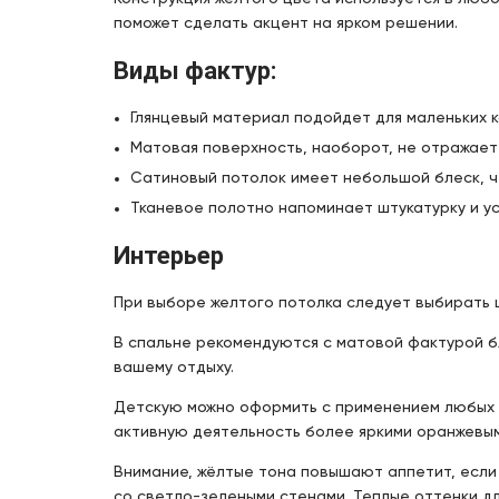
поможет сделать акцент на ярком решении.
Виды фактур:
Глянцевый материал подойдет для маленьких 
Матовая поверхность, наоборот, не отражает
Сатиновый потолок имеет небольшой блеск, ч
Тканевое полотно напоминает штукатурку и у
Интерьер
При выборе желтого потолка следует выбирать ц
В спальне рекомендуются с матовой фактурой б
вашему отдыху.
Детскую можно оформить с применением любых ф
активную деятельность более яркими оранжевым
Внимание, жёлтые тона повышают аппетит, если
со светло-зелеными стенами. Теплые оттенки дл