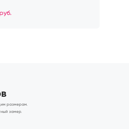
руб.
ов
щим размерам.
ный замер.