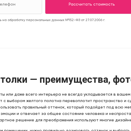
 на обработку персональных данных №152-ФЗ от 27.07.2006 г.
толки — преимущества, фот
ы или даже всего интерьера не всегда укладывается в вашем 
нт с выбором желтого полотна перевоплотит пространство и 
ользовать правильный оттенок, который подойдет под всю меб
эмоции и отвечает за общее состояние человека и неспроста
ндартное решение для преображения используют многие дизайн
ом помещении, нужно правильно дозировать оттенок и выбрат