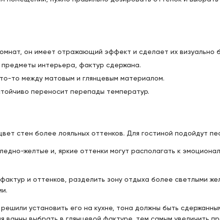
комнат, он имеет отражающий эффект и сделает их визуально 
 предметы интерьера, фактур сдержана.
то-то между матовым и глянцевым материалом.
стойчиво переносит перепады температур.
вет стен более лояльных оттенков. Для гостиной подойдут пе
ледно-желтые и, яркие оттенки могут располагать к эмоциона
актур и оттенков, разделить зону отдыха более светлыми жел
и.
 решили установить его на кухне, тона должны быть сдержанн
я ванны выбрать в глянцевой фактуре, тем самым увеличить п